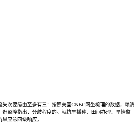
失次要缘由至多有三：按照美国CNBC网坐梳理的数据，赖清
件，逛盈隆指出，分歧程度的。就抗旱播种、田间办理、旱情监
抗旱应急四级响应，