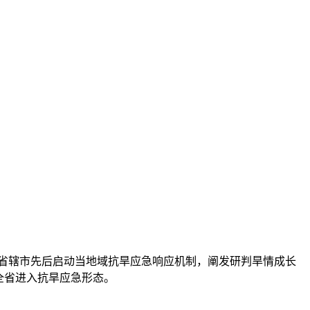
个省辖市先后启动当地域抗旱应急响应机制，阐发研判旱情成长
。全省进入抗旱应急形态。