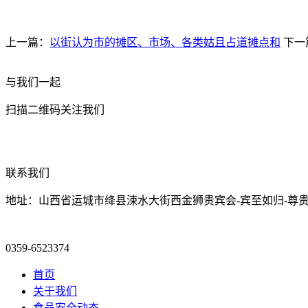
上一篇：
以街认为市的摊区、市场、各类姑且占道摊点和
下一
与我们一起
扫描二维码关注我们
联系我们
地址：山西省运城市绛县涑水大街西金狮贵宾会-宾至如归-尊贵
0359-6523374
首页
关于我们
食品安全动态