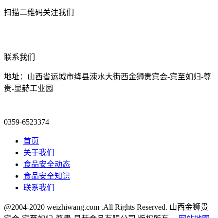
扫描二维码关注我们
联系我们
地址：山西省运城市绛县涑水大街西金狮贵宾会-宾至如归-尊
贵-显赫工业园
0359-6523374
首页
关于我们
食品安全动态
食品安全知识
联系我们
@2004-2020 weizhiwang.com .All Rights Reserved. 山西金狮贵