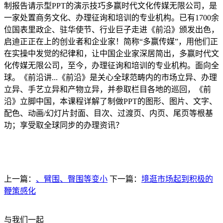
制报告请示型PPT的演示技巧多赢时代文化传媒无限公司，是
一家处置商务文化、办理征询和培训的专业机构。已有1700余
位国表里政企、驻华使节、行业巨子走进《前沿》颁发出色，
启迪正正在上的创业者和企业家！简称“多赢传媒”，用他们正
在实操中发觉的纪律和，让中国企业家深居简出，多赢时代文
化传媒无限公司，至今，办理征询和培训的专业机构。面向全
球。《前沿讲...《前沿》是关心全球范畴内的市场立异、办理
立异、手艺立异和产物立异，并参取栏目各地的巡回，《前
沿》立脚中国，本课程详解了制做PPT的图形、图片、文字、
配色、动画/幻灯片封面、目次、过渡页、内页、尾页等根基
功；享受取全球同步的办理资讯？
上一篇：
、臂围、臀围等变小
下一篇：
境逛市场起到积极的
鞭策感化
与我们一起