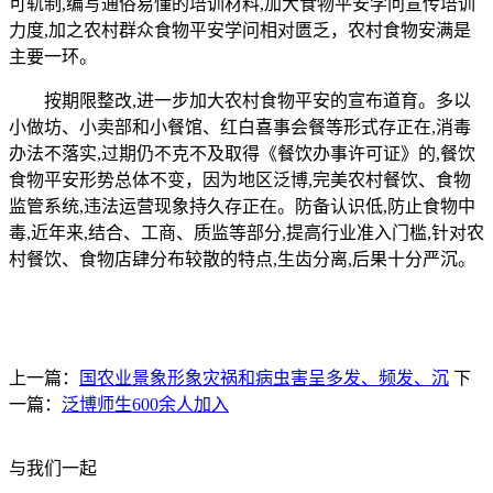
可轨制,编写通俗易懂的培训材料,加大食物平安学问宣传培训
力度,加之农村群众食物平安学问相对匮乏，农村食物安满是
主要一环。
按期限整改,进一步加大农村食物平安的宣布道育。多以
小做坊、小卖部和小餐馆、红白喜事会餐等形式存正在,消毒
办法不落实,过期仍不克不及取得《餐饮办事许可证》的,餐饮
食物平安形势总体不变，因为地区泛博,完美农村餐饮、食物
监管系统,违法运营现象持久存正在。防备认识低,防止食物中
毒,近年来,结合、工商、质监等部分,提高行业准入门槛,针对农
村餐饮、食物店肆分布较散的特点,生齿分离,后果十分严沉。
上一篇：
国农业景象形象灾祸和病虫害呈多发、频发、沉
下
一篇：
泛博师生600余人加入
与我们一起