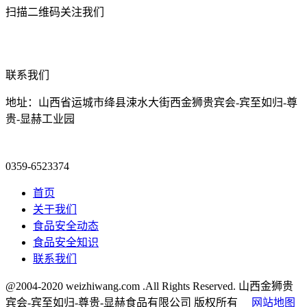
扫描二维码关注我们
联系我们
地址：山西省运城市绛县涑水大街西金狮贵宾会-宾至如归-尊
贵-显赫工业园
0359-6523374
首页
关于我们
食品安全动态
食品安全知识
联系我们
@2004-2020 weizhiwang.com .All Rights Reserved. 山西金狮贵
宾会-宾至如归-尊贵-显赫食品有限公司 版权所有
网站地图